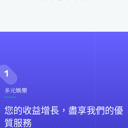
1
多元娛樂
您的收益增長，盡享我們的優
質服務