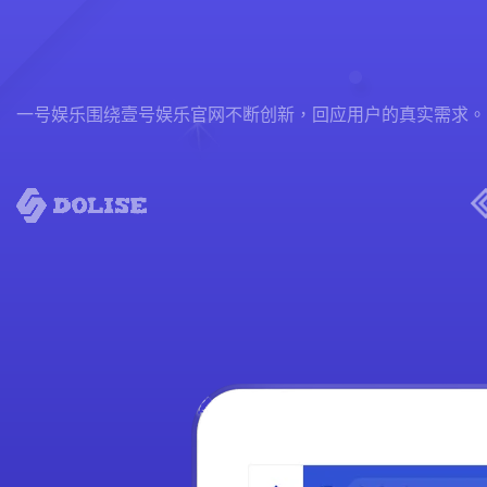
一号娱乐围绕壹号娱乐官网不断创新，回应用户的真实需求。