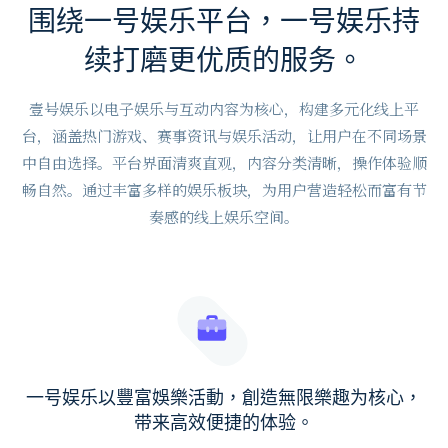
围绕一号娱乐平台，一号娱乐持
续打磨更优质的服务。
壹号娱乐以电子娱乐与互动内容为核心，构建多元化线上平
台，涵盖热门游戏、赛事资讯与娱乐活动，让用户在不同场景
中自由选择。平台界面清爽直观，内容分类清晰，操作体验顺
畅自然。通过丰富多样的娱乐板块，为用户营造轻松而富有节
奏感的线上娱乐空间。
一号娱乐以豐富娛樂活動，創造無限樂趣为核心，
带来高效便捷的体验。