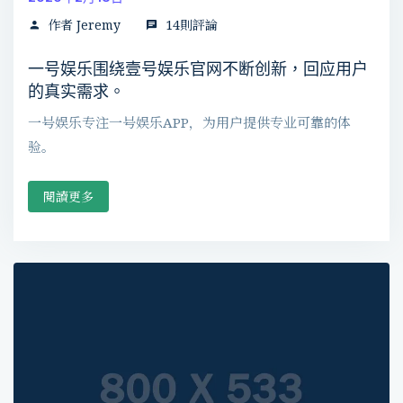
作者 Jeremy
14則評論
一号娱乐围绕壹号娱乐官网不断创新，回应用户
的真实需求。
一号娱乐专注一号娱乐APP，为用户提供专业可靠的体
验。
閱讀更多