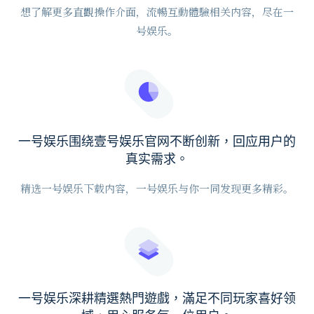
想了解更多直觀操作介面，流暢互動體驗相关内容，尽在一
号娱乐。
一号娱乐围绕壹号娱乐官网不断创新，回应用户的
真实需求。
精选一号娱乐下载内容，一号娱乐与你一同发现更多精彩。
一号娱乐深耕精選熱門遊戲，滿足不同玩家喜好领