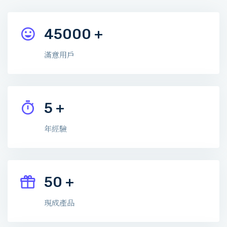
45000
+
滿意用戶
5
+
年經驗
50
+
現成產品