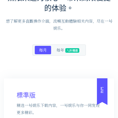
的体验。
想了解更多直觀操作介面，流暢互動體驗相关内容，尽在一号
娱乐。
每月
每年
八折優惠
熱門
標準版
精选一号娱乐下载内容，一号娱乐与你一同发现
更多精彩。