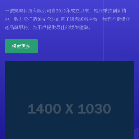
一號娛樂科技有限公司自2012年成立以來，始終秉持創新精
神，致力於打造領先全球的電子娛樂遊戲平台。我們不斷優化
產品與服務，為用戶提供最佳的娛樂體驗。
探索更多