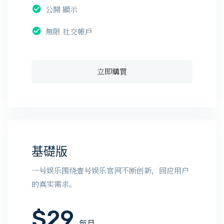
公開
顯示
無限
社交帳戶
立即購買
基礎版
一号娱乐围绕壹号娱乐官网不断创新，回应用户
的真实需求。
$29
每月